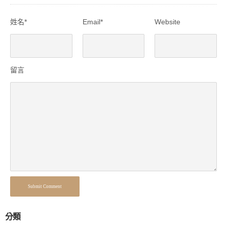
姓名*
Email*
Website
留言
Submit Comment
分類