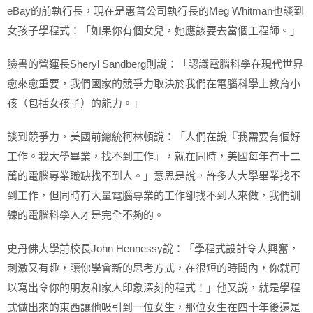
eBay的前執行長，現在是惠普公司執行長的Meg Whitman也談到
女孩子學程式：「如果你有個女兒，她應該要去當個工程師。」
臉書的營運長Sheryl Sandberg則說：「認識電腦科學在現代世界
愈來愈重要，我們國家的競爭力取決於我們在電腦科學上教育小
孩（包括女孩子）的能力。」
談到競爭力，美國前總統柯林頓說：「人們在說『我需要有個好
工作。我大學畢業，找不到工作』，就在同時，美國每年有十二
萬的電腦專業職缺找不到人。」意思是說，許多人大學畢業找不
到工作，但同時有大量電腦專業的工作卻找不到人來做，我們訓
練的電腦科學人才是完全不夠的。
史丹佛大學前校長John Hennessy說：「學程式設計令人興奮，
刺激又有趣，讓你學會新的思考方式，在很短的時間內，你就可
以寫出令你的朋友和家人印象深刻的程式！」他又說，就是學程
式做出來的東西讓他吸引到一位女生，那位女生在四十年後還是