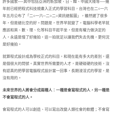
許多國家──其中包括亞洲的新加坡、日、韓、中國大陸等──幾
年前已經把程式科技規畫入正式的學習科目，台灣也在二○一六
年五月公布了「二○一六─二○二○資訊總藍圖」，雖然遲了很多
年，但是總比空的好。問題是，世界早就變了，電腦科學老早就
應該和英、數、理、化等科目平起平坐，但是有權力做決定的
人，永遠是慢了好幾拍，這一拍就足以讓我們失去先機，更何況
是好幾拍。
就算程式設計成為學校正式的科目，和現在能有多大的差別，還
是個很大的問號。真實世界所需要的人才，是硬碰硬的技術，沒
有認真的把學習電腦程式設計當一回事，長期浸淫式的學習，是
沒有用的。
未來世界的人將會分成兩種人：一種是會寫程式的人，另一種是
不會寫程式的人。
會寫程式的人可以創造、可以寫出改變人類社會的軟體；不會寫