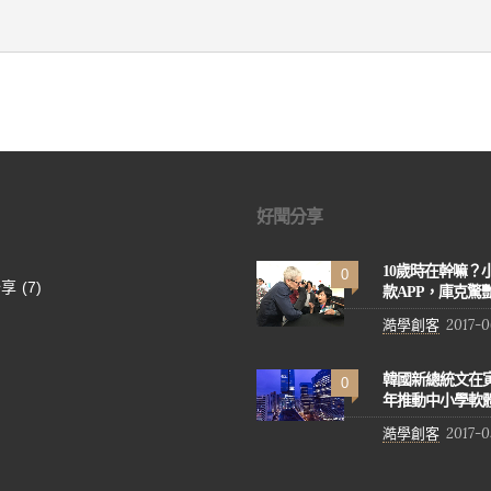
好聞分享
10歲時在幹嘛？
0
分享
(7)
款APP，庫克驚
澔學創客
2017-0
韓國新總統文在
0
年推動中小學軟
澔學創客
2017-0