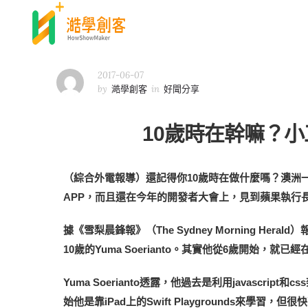
2017-06-07
by
澔學創客
in
好聞分享
10歲時在幹嘛？小
（綜合外電報導）還記得你10歲時在做什麼嗎？澳洲一名
APP，而且還在今年的開發者大會上，見到蘋果執行
據《雪梨晨鋒報》（The Sydney Morning H
10歲的Yuma Soerianto。其實他從6歲開始，
Yuma Soerianto透露，他過去是利用javasc
始他是靠iPad上的Swift Playgrounds來