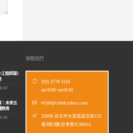
聯繫我們
小工程師寫5
艷
(02) 2778-1116
6-07
am9:00~pm6:00
HSM@childcoders.com
寅：未來五
體教育
10696 台北市大安區延吉街131
5-10
巷3號2樓(忠孝敦化300m)