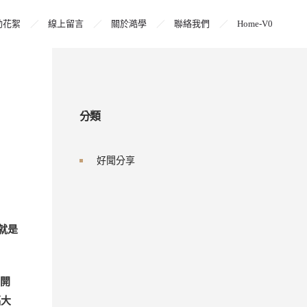
動花絮
線上留言
關於澔學
聯絡我們
Home-V0
分類
，就是
好聞分享
剛開
福大