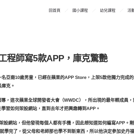
回首頁
國小課程
幼兒課程
活
工程師寫5款APP，庫克驚艷
亞裔10歲男童，已經在蘋果的APP Store，上架5款他獨力完成的
長庫克。
erald）報導，這次蘋果全球開發者大會（WWDC），所出現的最年輕成員
就已經在學習如何架設網站，直到去年才把興趣轉到APP。
ript和css架設網站，但他發現每個人都有手機，因此想知道如何編寫APP。
學習，但很快就學完了，從父母和老師那也學不到新東西，所以他決定參加史丹